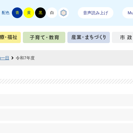
配色
青
黄
黒
白
結城紬
音声読み上げ
Mul
手続き
健康・医療・福祉
子育て・教育
産業・ま
の一日
令和7年度