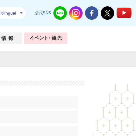
tilingual
公式SNS
結城市公式LINE
結城市公式Instagram
結城市公式Facebook
結城市公式Twi
結
ちづくり
市政情報
イベント・観光