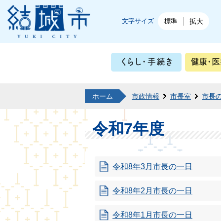
結城市公式ホームページ
文字サイズ
標準
拡大
くらし・
ホーム
市政情報
市長室
市長
令和7年度
令和8年3月市長の一日
令和8年2月市長の一日
令和8年1月市長の一日