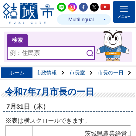
結城市公式LINE
結城市公式Instagram
結城市公式Facebo
結城市公式Twit
結城市公式
Multilingual
ま
検索
ホーム
市政情報
市長室
市長の一日
令和7年7月市長の一日
7月31日（木）
※表は横スクロールできます。
茨城県農業経営士