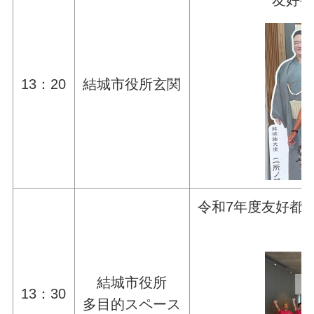
友好都
13：20
結城市役所玄関
令和7年度友好都
結城市役所
13：30
多目的スペース