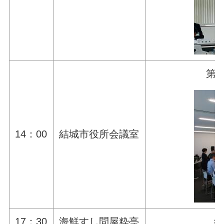
第
14：00
結城市役所会議室
17：30
海鮮すし問屋粋亭
結