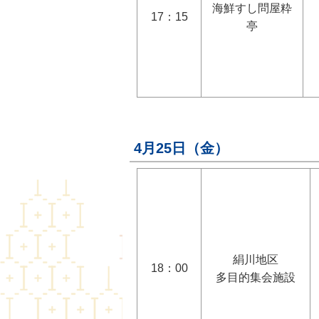
海鮮すし問屋粋
17：15
亭
4月25日（金）
絹川地区
18：00
多目的集会施設