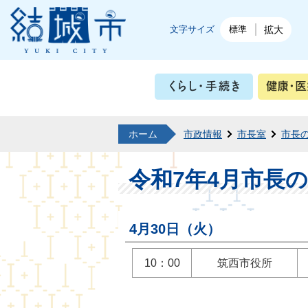
結城市公式ホームページ
文字サイズ
標準
拡大
くらし・
ホーム
市政情報
市長室
市長
令和7年4月市長
4月30日（火）
10：00
筑西市役所