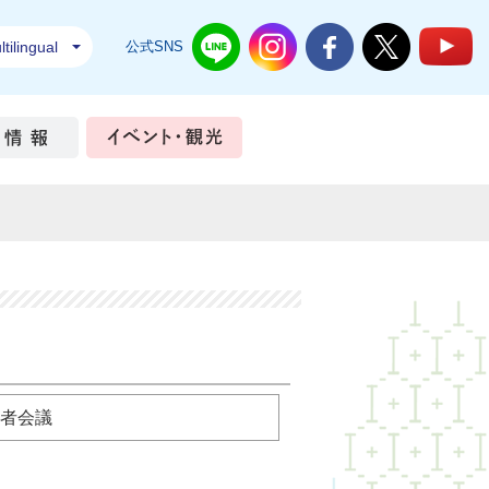
tilingual
公式SNS
結城市公式LINE
結城市公式Instagram
結城市公式Facebook
結城市公式Twi
結
ちづくり
市政情報
イベント・観光
者会議