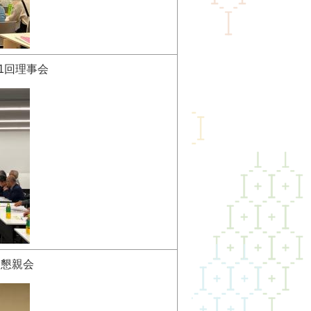
1回理事会
 懇親会