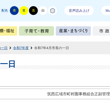
配色
青
黄
黒
白
結城紬
音声読み上げ
Mul
手続き
健康・医療・福祉
子育て・教育
産業・ま
の一日
令和7年度
令和7年4月市長の一日
の一日
筑西広域市町村圏事務組合正副管理