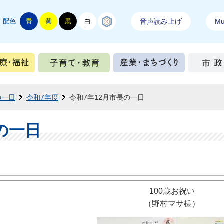
配色
青
黄
黒
白
結城紬
音声読み上げ
Mul
手続き
健康・医療・福祉
子育て・教育
産業・ま
の一日
令和7年度
令和7年12月市長の一日
の一日
100歳お祝い
（野村マサ様）