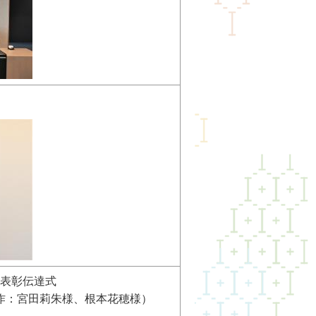
表彰伝達式
作：宮田莉朱様、根本花穂様）