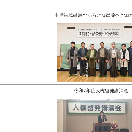
本場結城紬展〜あらたな出発へ〜新
令和7年度人権啓発講演会