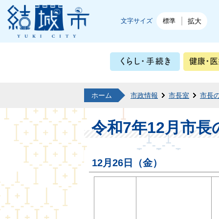
結城市公式ホームページ
文字サイズ
標準
拡大
くらし・
ホーム
市政情報
市長室
市長
令和7年12月市長
12月26日（金）