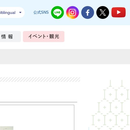
tilingual
公式SNS
結城市公式LINE
結城市公式Instagram
結城市公式Facebook
結城市公式Twi
結
ちづくり
市政情報
イベント・観光