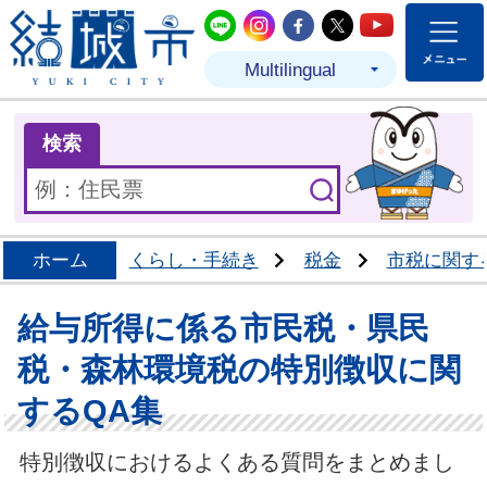
結城市公式LINE
結城市公式Instagram
結城市公式Facebo
結城市公式Twit
結城市公式
Multilingual
ま
検索
ホーム
くらし・手続き
税金
市税に関す
給与所得に係る市民税・県民
税・森林環境税の特別徴収に関
するQA集
特別徴収におけるよくある質問をまとめまし