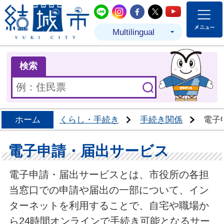
結城市公式LINE
結城市公式Instagram
結城市公式Facebo
結城市公式Twit
結城市公式
Multilingual
ま
検索
ホーム
くらし・手続き
手続き関係
電子
電子申請・届出サービス
電子申請・届出サービスとは、市役所の各担
当窓口での申請や届出の一部について、イン
ターネットを利用することで、自宅や職場か
ら24時間オンラインで手続き可能となるサー