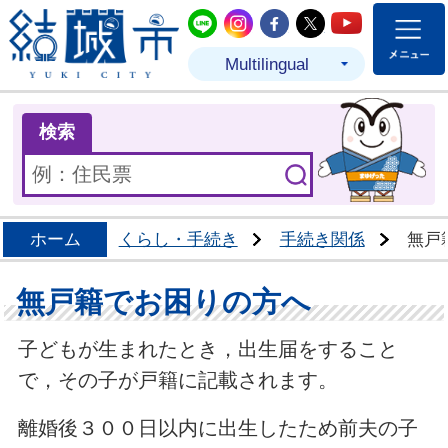
結城市公式LINE
結城市公式Instagram
結城市公式Facebo
結城市公式Twit
結城市公式
Multilingual
ま
検索
ホーム
くらし・手続き
手続き関係
無戸
無戸籍でお困りの方へ
子どもが生まれたとき，出生届をすること
で，その子が戸籍に記載されます。
離婚後３００日以内に出生したため前夫の子