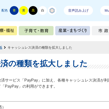
配色
青
黄
黒
白
結城紬
音声読み上げ
Mul
手続き
健康・医療・福祉
子育て・教育
産業・ま
係
キャッシュレス決済の種類を拡大しました
決済の種類を拡大しました
済サービス「PayPay」に加え、各種キャッシュレス決済が
PayPay」の利用ができます。
済）