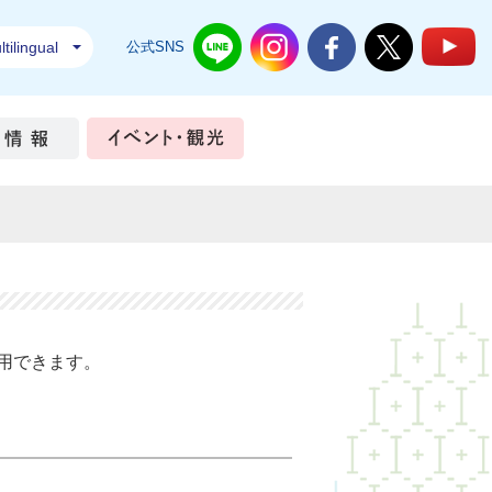
tilingual
公式SNS
結城市公式LINE
結城市公式Instagram
結城市公式Facebook
結城市公式Twi
結
ちづくり
市政情報
イベント・観光
利用できます。