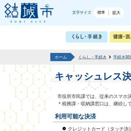
結城市公式ホームページ
文字サイズ
標準
拡大
くらし・
ホーム
くらし・手続き
手続き関
キャッシュレス
市役所市民課では、従来のスマホ決
＊税務課・収納課窓口は、継続して「
利用可能な決済
クレジットカード（タッチ決