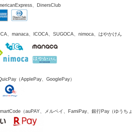
ricanExpress、DinersClub
）
TOICA、manaca、ICOCA、SUGOCA、nimoca、はやかけん
icPay（ApplePay、GooglePay）
SmartCode（auPAY、メルペイ、FamiPay、銀行Pay（ゆう