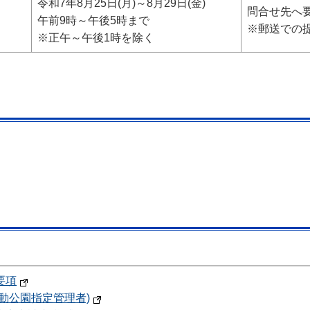
令和7年8月25日(月)～8月29日(金)
問合せ先へ
午前9時～午後5時まで
※郵送での
※正午～午後1時を除く
要項
動公園指定管理者)