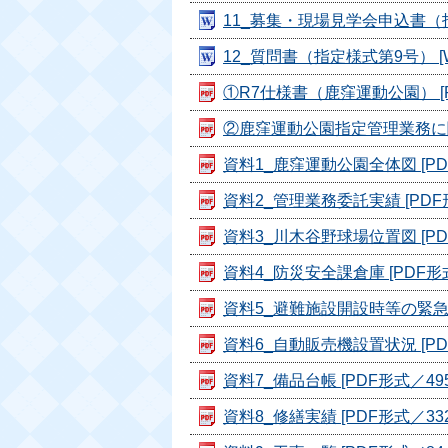
11_募集・現場見学会申込書（指定
12_質問書（指定様式第9号） [W
①R7仕様書（鹿窪運動公園） [PD
②鹿窪運動公園指定管理業務に関す
資料1_鹿窪運動公園全体図 [PDF
資料2_管理業務委託実績 [PDF形
資料3_川木谷野球場位置図 [PDF
資料4_防災安全課倉庫 [PDF形式／
資料5_避難施設開設時等の緊急対応
資料6_自動販売機設置状況 [PDF
資料7_備品台帳 [PDF形式／495.
資料8_修繕実績 [PDF形式／332.