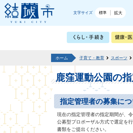
結城市公式ホームページ
文字サイズ
標準
拡大
くらし・
ホーム
子育て・教育
スポーツ
鹿窪運動公園の指
指定管理者の募集につ
現在の指定管理者の指定期間が、令
公募型プロポーザル方式で選定を行
書類をご提出ください。