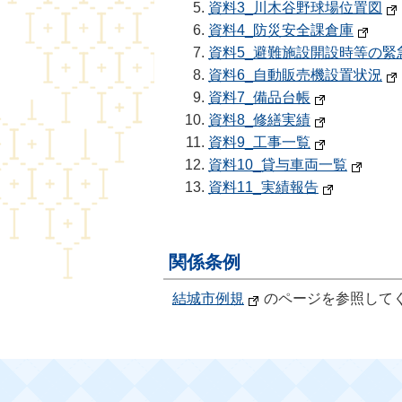
資料3_川木谷野球場位置図
資料4_防災安全課倉庫
資料5_避難施設開設時等の緊
資料6_自動販売機設置状況
資料7_備品台帳
資料8_修繕実績
資料9_工事一覧
資料10_貸与車両一覧
資料11_実績報告
関係条例
結城市例規
のページを参照して