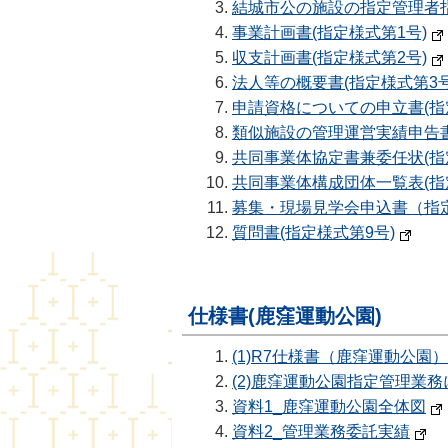
結城市公の施設の指定管理者指
事業計画書(指定様式第1号)
収支計画書(指定様式第2号)
法人等の概要書(指定様式第3号
申請資格についての申立書(指
類似施設の管理運営実績申告書
共同事業体協定書兼委任状(指
共同事業体構成団体一覧表(指
募集・現場見学会申込書（指
質問書(指定様式第9号)
仕様書(鹿窪運動公園)
(1)R7仕様書（鹿窪運動公園）
(2)鹿窪運動公園指定管理業
資料1_鹿窪運動公園全体図
資料2_管理業務委託実績