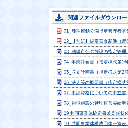
関連ファイルダウンロー
01_鹿窪運動公園指定管理者募集要項
02_【別紙】提案審査基準（鹿窪運
03_結城市公の施設の指定管理者指
04_事業計画書（指定様式第1号） 
05_収支計画書（指定様式第2号） 
06_法人等の概要書（指定様式第3号
07_申請資格についての申立書（指
08_類似施設の管理運営実績申告書
09 共同事業体協定書兼委任状(指定
10_共同事業体構成団体一覧表（指