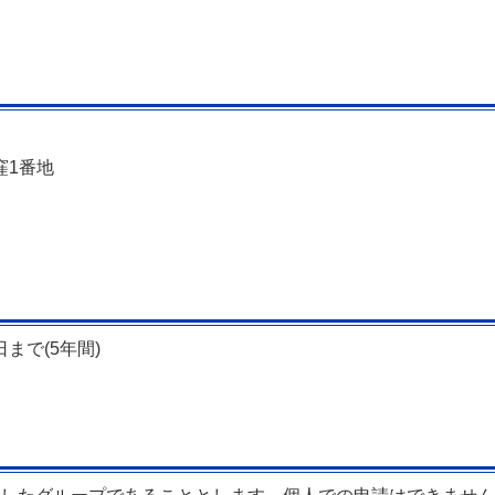
窪1番地
日まで(5年間)