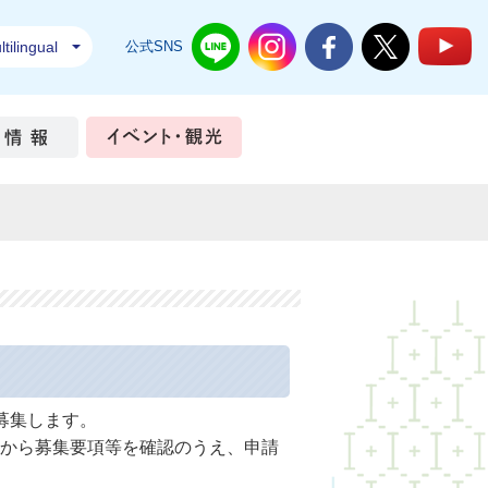
tilingual
公式SNS
結城市公式LINE
結城市公式Instagram
結城市公式Facebook
結城市公式Twi
結
ちづくり
市政情報
イベント・観光
募集します。
から募集要項等を確認のうえ、申請