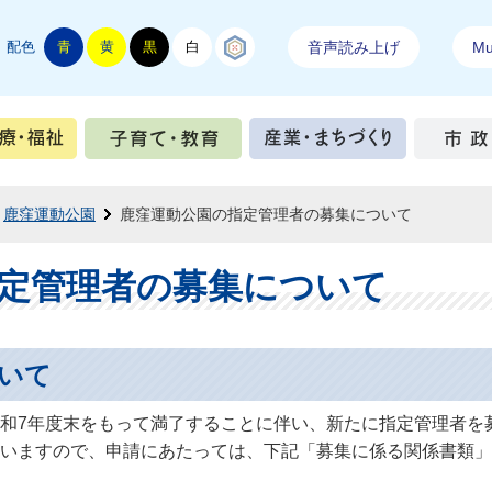
配色
青
黄
黒
白
結城紬
音声読み上げ
Mul
手続き
健康・医療・福祉
子育て・教育
産業・ま
鹿窪運動公園
鹿窪運動公園の指定管理者の募集について
定管理者の募集について
いて
和7年度末をもって満了することに伴い、新たに指定管理者を
いますので、申請にあたっては、下記「募集に係る関係書類」