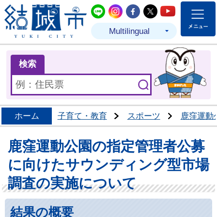
結城市公式LINE
結城市公式Instagram
結城市公式Facebo
結城市公式Twit
結城市公式
Multilingual
ま
検索
ホーム
子育て・教育
スポーツ
鹿窪運動
鹿窪運動公園の指定管理者公募
に向けたサウンディング型市場
調査の実施について
結果の概要