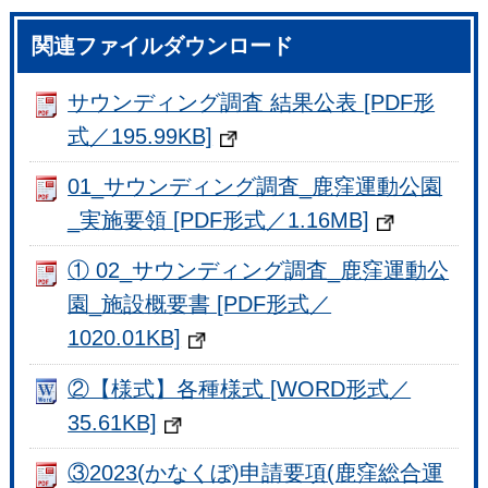
関連ファイルダウンロード
サウンディング調査 結果公表 [PDF形
式／195.99KB]
01_サウンディング調査_鹿窪運動公園
_実施要領 [PDF形式／1.16MB]
① 02_サウンディング調査_鹿窪運動公
園_施設概要書 [PDF形式／
1020.01KB]
②【様式】各種様式 [WORD形式／
35.61KB]
③2023(かなくぼ)申請要項(鹿窪総合運