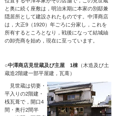
位置する中澤本家がその店舗で，この見世蔵
と奥に続く座敷は，明治末期に本家の別邸兼
隠居所として建設されたものです。中澤商店
は，大正9（1920）年ごろに分家し，これを
所有するところとなり，戦後になって結城紬
の卸売商を始め，現在に至っています。
○
中澤商店見世蔵及び主屋 1棟
（木造及び土
蔵造2階建一部平屋建，瓦葺）
見世蔵は切妻・
平入りの2階建・
桟瓦葺で，開口4
間・奥行2間半