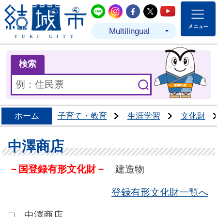
結城市公式LINE
結城市公式Instagram
結城市公式Facebo
結城市公式Twit
結城市公式
Multilingual
ま
検索
ホーム
子育て・教育
生涯学習
文化財
中澤商店
－国登録有形文化財－
建造物
登録有形文化財一覧へ
□ 中澤商店