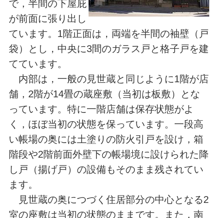
で，半間の下屋庇
が前面に張り出し
ています。1階正面は，両端を半間の袖壁（戸
袋）とし，中央に3間のガラス戸と格子戸を建
てています。
内部は，一般の見世蔵と同じように1階が店
舗，2階が14畳の蔵座敷（当初は板敷）とな
っています。特に一階店舗は保存状態がよ
く，ほぼ当初の状態を保っています。一段高
い帳場の奥には土塗りの防火引戸を設け，箱
階段や2階前面外壁下の帳場境に設けられた降
し戸（揚げ戸）の設備もそのまま残されてい
ます。
見世蔵の奥につづく住居部分の中心となる2
室の座敷は当初の状態のままです。また，南