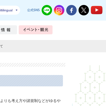
tilingual
公式SNS
結城市公式LINE
結城市公式Instagram
結城市公式Facebook
結城市公式Twi
結
ちづくり
市政情報
イベント・観光
て
よりも考え方や諸規制などがゆるや