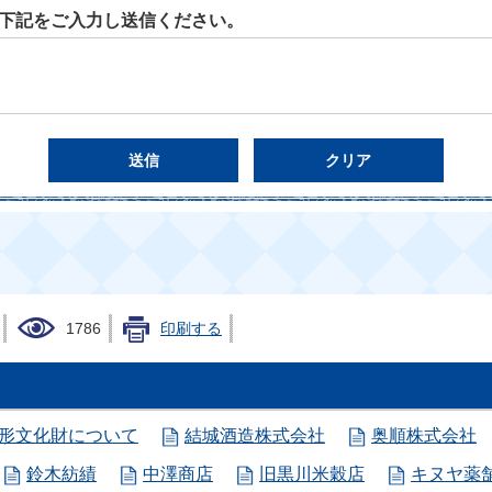
下記をご入力し送信ください。
1786
印刷する
形文化財について
結城酒造株式会社
奥順株式会社
鈴木紡績
中澤商店
旧黒川米穀店
キヌヤ薬