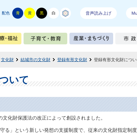
配色
青
黄
黒
白
結城紬
音声読み上げ
Mul
手続き
健康・医療・福祉
子育て・教育
産業・ま
文化財
結城市の文化財
登録有形文化財
登録有形文化財につい
ついて
の文化財保護法の改正によって創設されました。
守る」という新しい発想の支援制度で、従来の文化財指定制度