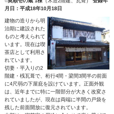
○
奥順壱の蔵 1棟
（木造2階建、瓦葺）
登録年
月日：平成18年10月18日
建物の造りから明
治期に建設された
ものと考えられて
います。現在は喫
茶店として利用さ
れています。
切妻・平入りの2
階建・桟瓦葺で、桁行4間・梁間3間半の前面
に4尺弱の下屋庇を設けています。正面外観
は、近年までに特に一階部分が大きく改変さ
れていましたが、現在は両端に半間の戸袋を
残した前面開放に復元されています。