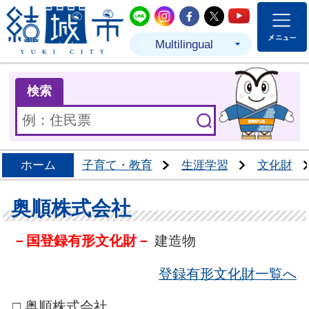
結城市公式LINE
結城市公式Instagram
結城市公式Facebo
結城市公式Twit
結城市公式
Multilingual
ま
検索
ホーム
子育て・教育
生涯学習
文化財
奥順株式会社
－国登録有形文化財－
建造物
登録有形文化財一覧へ
□ 奥順株式会社