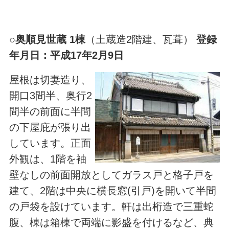
○
奥順見世蔵 1棟
（土蔵造2階建、瓦葺）
登録
年月日：平成17年2月9日
屋根は切妻造り、
開口3間半、奥行2
間半の前面に半間
の下屋庇が張り出
しています。正面
外観は、1階を袖
壁なしの前面開放としてガラス戸と格子戸を
建て、2階は中央に横長窓(引戸)を開いて半間
の戸袋を設けています。軒は出桁造で三重蛇
腹、棟は箱棟で両端に影盛を付けるなど、典