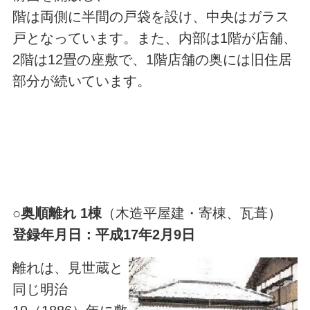
階は両側に半間の戸袋を設け、中央はガラス
戸となっています。また、内部は1階が店舗、
2階は12畳の座敷で、1階店舗の奥には旧住居
部分が続いています。
○
奥順離れ 1棟
（木造平屋建・寄棟、瓦葺）
登録年月日：平成17年2月9日
離れは、見世蔵と
同じ明治