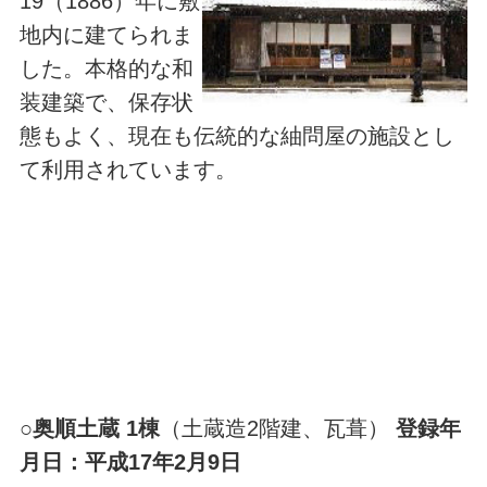
19（1886）年に敷
地内に建てられま
した。本格的な和
装建築で、保存状
態もよく、現在も伝統的な紬問屋の施設とし
て利用されています。
○
奥順土蔵 1棟
（土蔵造2階建、瓦葺）
登録年
月日：平成17年2月9日