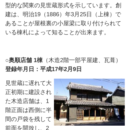
型的な関東の見世蔵形式を示しています。創
建は、明治19（1886）年3月25日（上棟）で
あることが屋根裏の小屋梁に取り付けられて
いる棟札によって知ることが出来ます。
○
奥順店舗 1棟
（木造2階一部平屋建、瓦葺）
登録年月日：平成17年2月9日
見世蔵に遅れて大
正初期に建設され
た木造店舗は、1
階正面は西側に半
間の戸袋を残して
前面を開放し、2