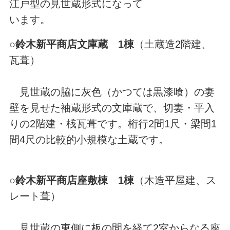
江戸型の見世蔵形式になって
います。
○
鈴木新平商店文庫蔵 1棟
（土蔵造2階建、
瓦葺）
見世蔵の脇に灰色（かつては黒漆喰）の妻
壁を見せた袖蔵形式の文庫蔵で、切妻・平入
りの2階建・桟瓦葺です。桁行2間1尺・梁間1
間4尺の比較的小規模な土蔵です。
○
鈴木新平商店座敷棟 1棟
（木造平屋建、ス
レート葺）
見世蔵の東側に板の間を経て2室からなる座