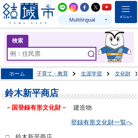
結城市公式LINE
結城市公式Instagram
結城市公式Facebo
結城市公式Twit
結城市公式
Multilingual
ま
検索
ホーム
子育て・教育
生涯学習
文化財
鈴木新平商店
－国登録有形文化財－
建造物
登録有形文化財一覧へ
□ 鈴木新平商店