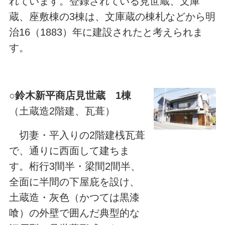
れています。登録されている見世蔵、文庫
蔵、座敷棟の3棟は、文庫蔵の棟札などから明
治16（1883）年に建設されたと考えられま
す。
○
鈴木新平商店見世蔵 1棟
（土蔵造2階建、瓦葺）
切妻・平入りの2階建桟瓦葺
で、通りに西面して建ちま
す。桁行3間半・梁間2間半、
全面に半間の下屋庇を設け、
土蔵造・灰色（かつては黒漆
喰）の外壁で囲
んだ典型的な