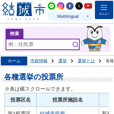
結城市公式LINE
結城市公式Instagram
結城市公式Facebo
結城市公式Twit
結城市公式
Multilingual
ま
検索
ホーム
市政情報
選挙
選挙とは
各
各種選挙の投票所
※表は横スクロールできます。
投票区名
投票所施設名
第1投票区
結城市役所
新福