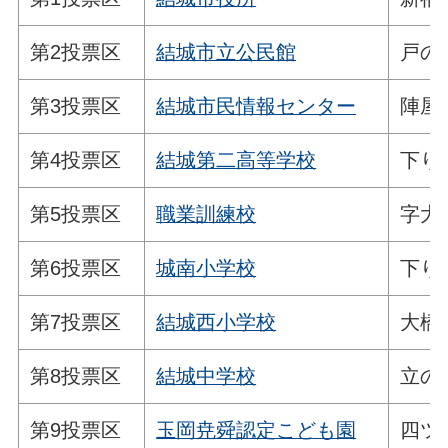
第2投票区
結城市立公民館
戸の
第3投票区
結城市民情報センター
陣屋
第4投票区
結城第二高等学校
下り
第5投票区
職業訓練校
字大
第6投票区
城南小学校
下り
第7投票区
結城西小学校
大橋
第8投票区
結城中学校
立の
第9投票区
玉岡尭舜認定こども園
四ツ