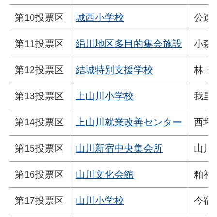
第10投票区
城西小学校
公達
第11投票区
絹川地区多目的集会施設
小森
第12投票区
結城特別支援学校
林・
第13投票区
上山川小学校
我里
第14投票区
上山川就業改善センター
西坪
第15投票区
山川新宿中央集会所
山川
第16投票区
山川文化会館
粕礼
第17投票区
山川小学校
今宿