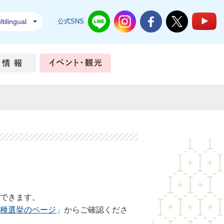
tilingual
公式SNS
結城市公式LINE
結城市公式Instagram
結城市公式Facebook
結城市公式Twi
結
ちづくり
市政情報
イベント・観光
できます。
種選挙のページ
」からご確認くださ