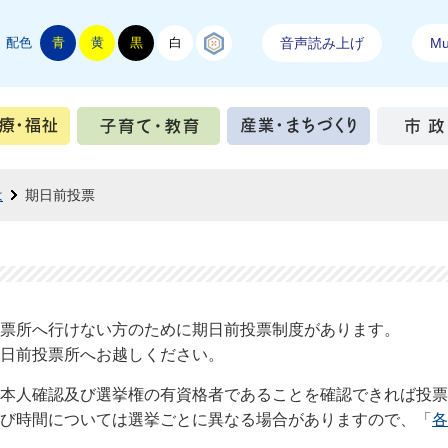
配色
青
黄
黒
白
結城紬
音声読み上げ
Mul
手続き
健康・医療・福祉
子育て・教育
産業・ま
は
期日前投票
票所へ行けない方のために期日前投票制度があります。
日前投票所へお越しください。
、本人確認及び選挙権の有資格者であることを確認できれば投票
び時間については選挙ごとに異なる場合がありますので、「
各