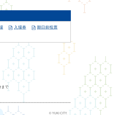
場
入場券
期日前投票
分まで
© YUKI CITY.