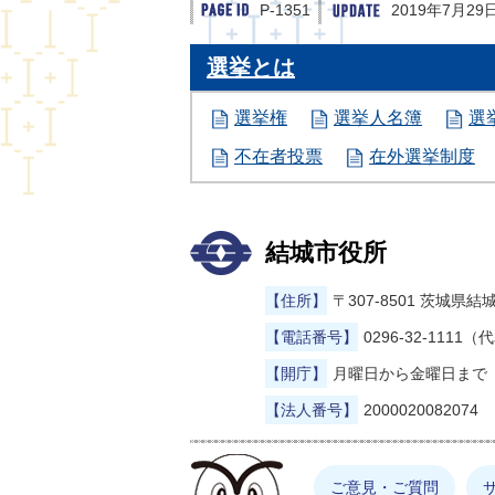
P-1351
2019年7月29
選挙とは
選挙権
選挙人名簿
選
不在者投票
在外選挙制度
結城市役所
【住所】
〒307-8501 茨城
【電話番号】
0296-32-1111（
【開庁】
月曜日から金曜日まで（
【法人番号】
2000020082074
まゆげった
ご意見・ご質問