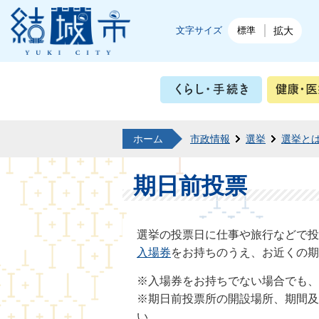
結城市公式ホームページ
文字サイズ
標準
拡大
くらし・
ホーム
市政情報
選挙
選挙と
期日前投票
選挙の投票日に仕事や旅行などで投
入場券
をお持ちのうえ、お近くの期
※入場券をお持ちでない場合でも
※期日前投票所の開設場所、期間及
い。