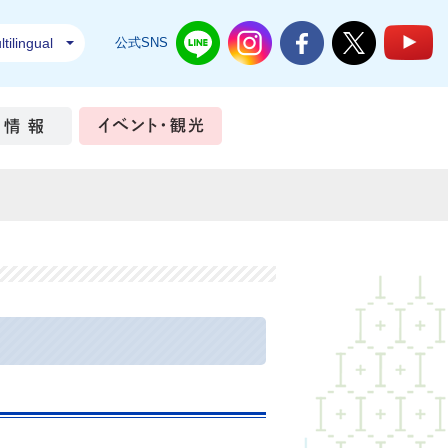
tilingual
公式SNS
結城市公式LINE
結城市公式Instagram
結城市公式Facebook
結城市公式Twi
結
ちづくり
市政情報
イベント・観光