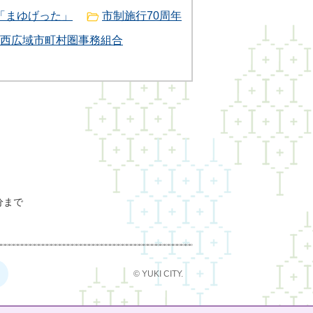
「まゆげった」
市制施行70周年
西広域市町村圏事務組合
分まで
© YUKI CITY.