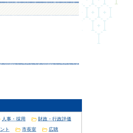
人事・採用
財政・行政評価
ント
市長室
広聴