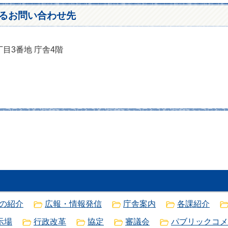
るお問い合わせ先
丁目3番地 庁舎4階
の紹介
広報・情報発信
庁舎案内
各課紹介
示場
行政改革
協定
審議会
パブリックコメ