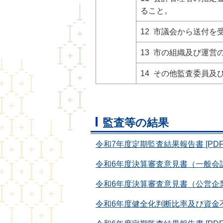
ること。
12 市議会から送付
13 市の組織及び運
14 その他監査委員
監査等の結果
令和7年度定期監査結果報告書 [PDF形
令和6年度決算審査意見書（一般会計・
令和6年度決算審査意見書（公営企業会計
令和6年度健全化判断比率及び資金不足比