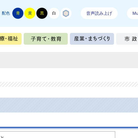
配色
青
黄
黒
白
結城紬
音声読み上げ
Mul
手続き
健康・医療・福祉
子育て・教育
産業・ま
こと。