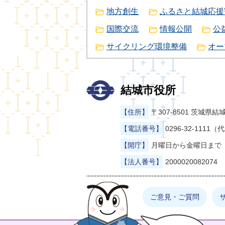
地方創生
ふるさと結城応援
国際交流
情報公開
公
サイクリング環境整備
オー
結城市役所
【住所】
〒307-8501 茨城
【電話番号】
0296-32-1111（
【開庁】
月曜日から金曜日まで（
【法人番号】
2000020082074
まゆげった
ご意見・ご質問
お探