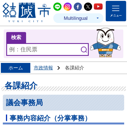
結城市公式LINE
結城市公式Instagram
結城市公式Facebo
結城市公式Twit
結城市公式
Multilingual
ま
検索
ホーム
市政情報
各課紹介
各課紹介
議会事務局
事務内容紹介（分掌事務）