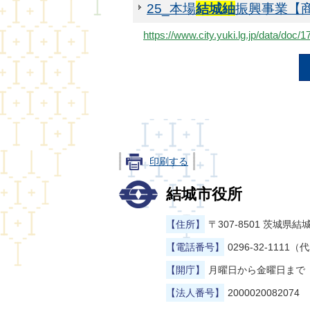
25_本場
結城紬
振興事業【
https://www.city.yuki.lg.jp/data/do
印刷する
結城市役所
【住所】
〒307-8501 茨城
【電話番号】
0296-32-1111（
【開庁】
月曜日から金曜日まで（
【法人番号】
2000020082074