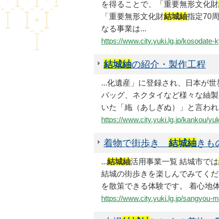
を得ることで、「重要無形文化財
「重要無形文化財
結城紬
指定70
なる事業は...
https://www.city.yuki.lg.jp/kosodat
結城紬
の紹介・製作工程
...化遺産」に登録され、日本
バッグ、ネクタイなど様々な紬
いた「絁（あしぎぬ）」と言われ
https://www.city.yuki.lg.jp/kankou/y
着物で街歩き
結城紬
きも
...
結城紬
活用事業一覧 結城市では
結城の街歩きを楽しんでみてください
を散策できる体験です。 着心地体
https://www.city.yuki.lg.jp/sangyo