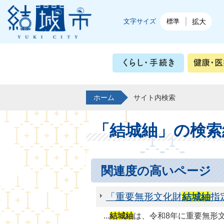
結城市公式ホームページ
文字サイズ
標準
拡大
くらし・
ホーム
サイト内検索
「結城紬」の検索
関連度の高いページ
「重要無形文化財
結城紬
指
...
結城紬
は、令和8年に重要無形