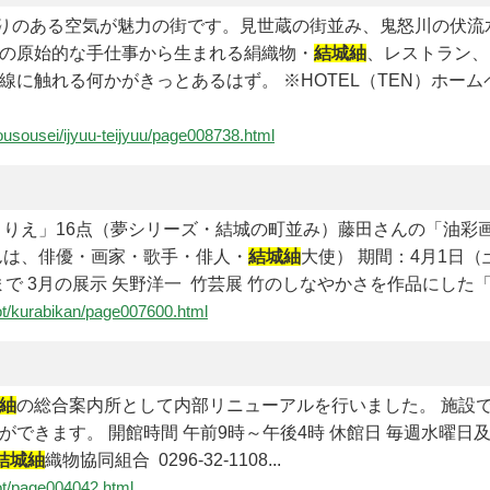
ざわりのある空気が魅力の街です。見世蔵の街並み、鬼怒川の伏
の原始的な手仕事から生まれる絹織物・
結城紬
、レストラン、
に触れる何かがきっとあるはず。 ※HOTEL（TEN）ホームペー
ihousousei/ijyuu-teijyuu/page008738.html
の「きりえ」16点（夢シリーズ・結城の町並み）藤田さんの「油彩
んは、俳優・画家・歌手・俳人・
結城紬
大使） 期間：4月1日（
で 3月の展示 矢野洋一 竹芸展 竹のしなやかさを作品にした「花
pot/kurabikan/page007600.html
紬
の総合案内所として内部リニューアルを行いました。 施設
できます。 開館時間 午前9時～午後4時 休館日 毎週水曜日及
結城紬
織物協同組合 0296-32-1108...
pot/page004042.html