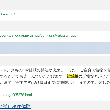
kitsumugi/
e-kyouiku/shougaigakushuu/bunkazai/yukitsumugi/
ベント、きものday結城の開催が決定しました！ご自身で着物
するだけでも楽しんでいただけます。
結城紬
の反物などが当た
います。実施内容は9月1日までに掲載いたしますので、楽しみに
vent/page005278.html
お試し移住体験