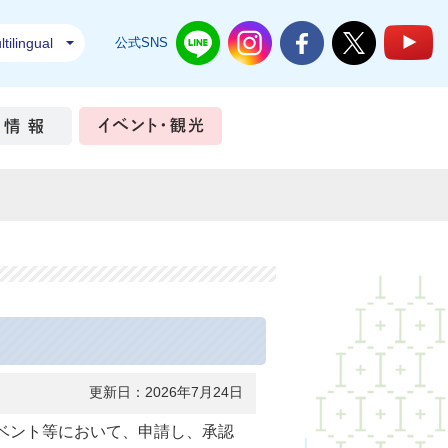
tilingual
公式SNS
結城市公式LINE
結城市公式Instagram
結城市公式Facebook
結城市公式Twi
結
ちづくり
市政情報
イベント・観光
更新日：2026年7月24日
イベント等において、申請し、承認