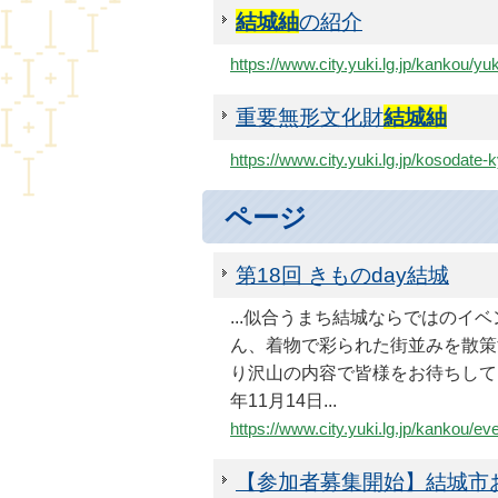
結城紬
の紹介
https://www.city.yuki.lg.jp/kankou/yu
重要無形文化財
結城紬
https://www.city.yuki.lg.jp/kosodat
ページ
第18回 きものday結城
...似合うまち結城ならではのイ
ん、着物で彩られた街並みを散策
り沢山の内容で皆様をお待ちして
年11月14日...
https://www.city.yuki.lg.jp/kankou/e
【参加者募集開始】結城市