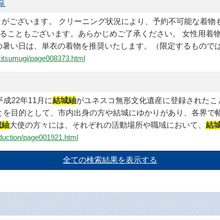
覧
とがございます。 クリーニング状況により、予約不可能な着物
ることもございます。あらかじめご了承ください。 女性用着物 
月の暑い日は、単衣の着物を推奨いたします。（限定するものでは
ukitsumugi/page008373.html
成22年11月に
結城紬
がユネスコ無形文化遺産に登録されたこ
とを目的として、市内出身の方や結城にゆかりがあり、各界で
城紬
大使の方々には、それぞれの活動場所や職域において、
結
troduction/page001921.html