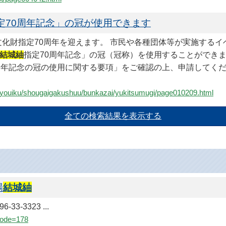
定70周年記念」の冠が使用できます
文化財指定70周年を迎えます。 市民や各種団体等が実施する
結城紬
指定70周年記念」の冠（冠称）を使用することができま
周年記念の冠の使用に関する要項」をご確認の上、申請してくだ
e-kyouiku/shougaigakushuu/bunkazai/yukitsumugi/page010209.html
場
結城紬
33-3323 ...
?code=178