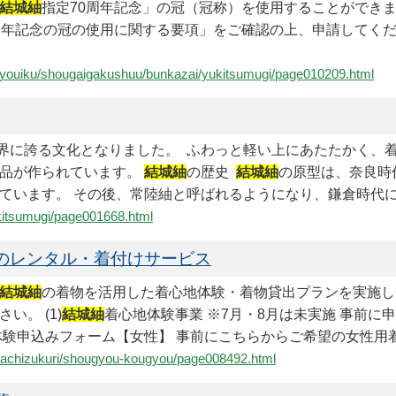
結城紬
指定70周年記念」の冠（冠称）を使用することができま
周年記念の冠の使用に関する要項」をご確認の上、申請してくだ
e-kyouiku/shougaigakushuu/bunkazai/yukitsumugi/page010209.html
が世界に誇る文化となりました。 ふわっと軽い上にあたたかく、
製品が作られています。
結城紬
の歴史
結城紬
の原型は、奈良時
ています。 その後、常陸紬と呼ばれるようになり、鎌倉時代には
ukitsumugi/page001668.html
のレンタル・着付けサービス
結城紬
の着物を活用した着心地体験・着物貸出プランを実施し
。 (1)
結城紬
着心地体験事業 ※7月・8月は未実施 事前に
験申込みフォーム【女性】 事前にこちらからご希望の女性用着物
u-machizukuri/shougyou-kougyou/page008492.html