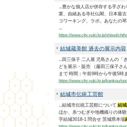
...豊かな個人店が併存する手
業、由緒ある寺社仏閣、日本最古
コワーキング、ラボ。あなたの琴線
...
https://www.city.yuki.lg.jp/shisei/ch
結城蔵美館 過去の展示内容
...田三保子 二人展 児島さん
どを展示・販売 （藤田三保子さ
まで 時間：午前9時から午後5時ま
https://www.city.yuki.lg.jp/kankou/s
結城市伝統工芸館
...結城市伝統工芸館について
結城
ほか、糸つむぎや地機織りの体験が
字結城3018-1 問合せ 茨城県本場
https://www.city.yuki.lg.jp/kankou/s