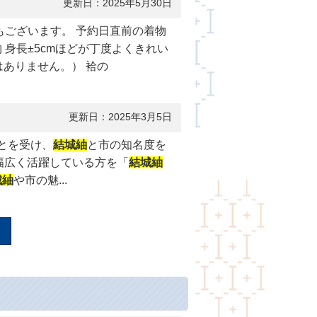
更新日：2025年5月30日
もございます。 予約日直前の着物
身長±5cmほどが丁度よくきれい
ありません。） 袷の
更新日：2025年3月5日
とを受け、
結城紬
と市の知名度を
幅広く活躍している方を「
結城紬
城紬
や市の魅...