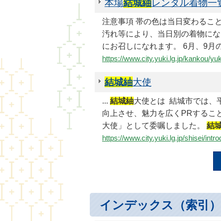
本場
結城紬
レンタル着物一
注意事項 帯の色は当日変わるこ
汚れ等により、当日別の着物にな
にお召しになれます。 6月、9
https://www.city.yuki.lg.jp/kankou/y
結城紬
大使
...
結城紬
大使とは 結城市では、平
向上させ、魅力を広くPRするこ
大使」として委嘱しました。
結
https://www.city.yuki.lg.jp/shisei/in
インデックス（索引）