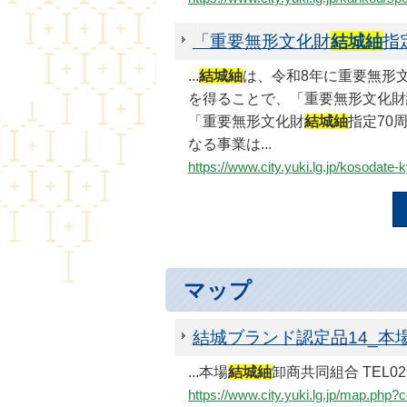
「重要無形文化財
結城紬
指
...
結城紬
は、令和8年に重要無形
を得ることで、「重要無形文化財
「重要無形文化財
結城紬
指定70
なる事業は...
https://www.city.yuki.lg.jp/kosodat
マップ
結城ブランド認定品14_本
...本場
結城紬
卸商共同組合 TEL0296-
https://www.city.yuki.lg.jp/map.php