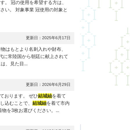
す。 冠の使用を希望する方は、
さい。 対象事業 冠使用の対象と
更新日：2025年6月17日
着物はもとより名刺入れや財布、
代に常陸国から朝廷に献上されて
、見た目...
更新日：2026年6月29日
ております。 ぜひ
結城紬
を着て
申し込むことで、
結城紬
を着て市内
を3枚お選びください。...