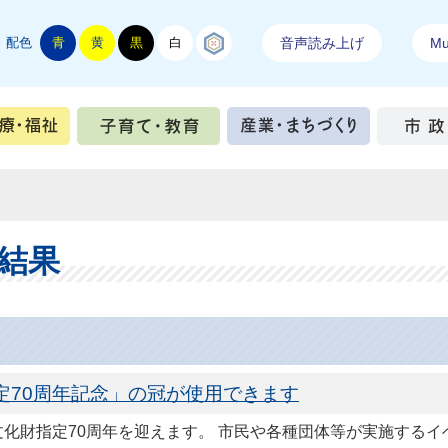
配色
青
黄
黒
白
結城紬
音声読み上げ
Mul
手続き
健康・医療・福祉
子育て・教育
産業・ま
結果
定70周年記念」の冠が使用できます
文化財指定70周年を迎えます。 市民や各種団体等が実施する