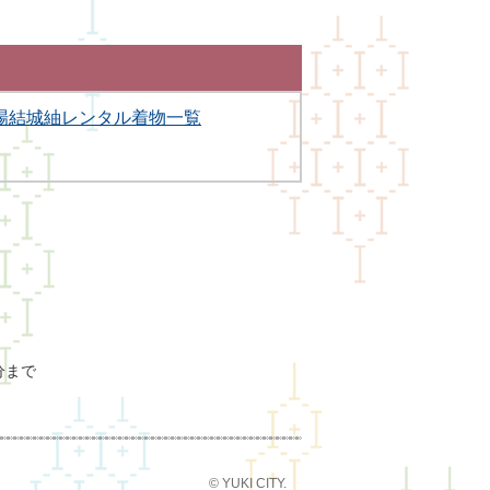
場結城紬レンタル着物一覧
分まで
© YUKI CITY.