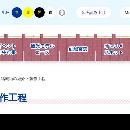
配色
青
黄
黒
白
結城紬
音声読み上げ
Mul
市観光情報
イベント
観光モデル
オススメ
結城百選
年中行事
コース
スポット
結城紬の紹介・製作工程
作工程