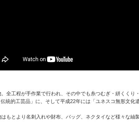
。全工程が手作業で行われ、その中でも糸つむぎ・絣くくり・
「伝統的工芸品」に、そして平成22年には「ユネスコ無形文化
物はもとより名刺入れや財布、バッグ、ネクタイなど様々な紬