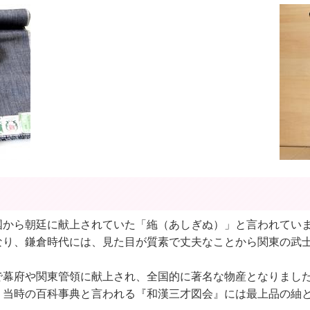
国から朝廷に献上されていた「絁（あしぎぬ）」と言われてい
なり、鎌倉時代には、見た目が質素で丈夫なことから関東の武
で幕府や関東管領に献上され、全国的に著名な物産となりまし
、当時の百科事典と言われる『和漢三才図会』には最上品の紬