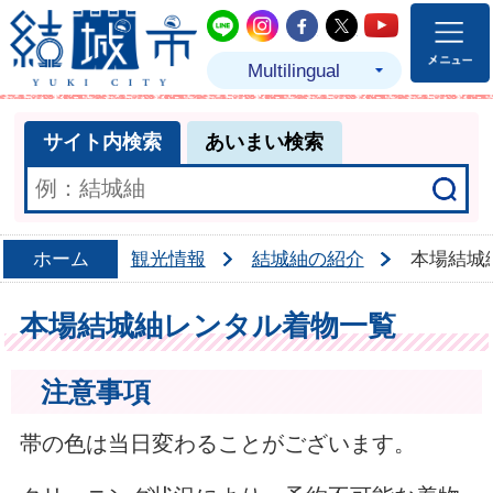
結城市公式LINE
結城市公式Instagram
結城市公式Facebo
結城市公式Twit
結城市公式
Multilingual
サイト内検索
あいまい検索
ホーム
観光情報
結城紬の紹介
本場結城
本場結城紬レンタル着物一覧
注意事項
帯の色は当日変わることがございます。