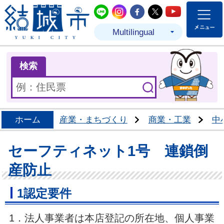
結城市公式LINE
結城市公式Instagram
結城市公式Facebo
結城市公式Twit
結城市公式
Multilingual
ま
検索
ホーム
産業・まちづくり
商業・工業
中
セーフティネット1号 連鎖倒
産防止
1認定要件
1．法人事業者は本店登記の所在地、個人事業