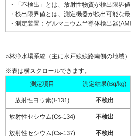
・「不検出」とは、放射性物質が検出限界値
・検出限界値とは、測定機器が検出可能な最
・測定装置：ゲルマニウム半導体検出器(AMETEK社
○林浄水場系統（主に水戸線線路南側の地域）
※表は横スクロールできます。
測定項目
測定結果(Bq/kg)
放射性ヨウ素(I-131)
不検出
放射性セシウム(Cs-134)
不検出
放射性セシウム(Cs-137)
不検出