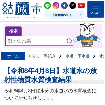
結城市公式LINE
結城市公式Instagram
結城市公式Facebo
結城市公式Twit
結城市公式
Multilingual
ま
検索
ホーム
くらし・手続き
水道・下水道
水
【令和8年4月8日】水道水の放
射性物質水質検査結果
令和8年4月8日採水分の水道水の水質検査に
ついてお知らせします。