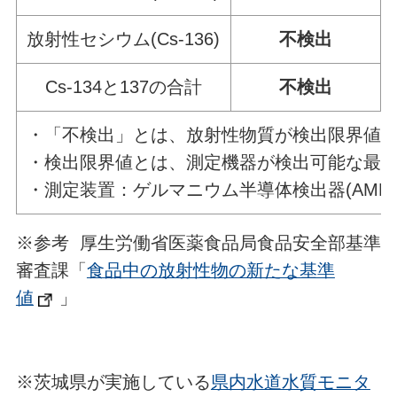
放射性セシウム(Cs-136)
不検出
Cs-134と137の合計
不検出
・「不検出」とは、放射性物質が検出限界値
・検出限界値とは、測定機器が検出可能な最
・測定装置：ゲルマニウム半導体検出器(AMETEK社
※参考 厚生労働省医薬食品局食品安全部基準
審査課「
食品中の放射性物の新たな基準
値
」
※茨城県が実施している
県内水道水質モニタ