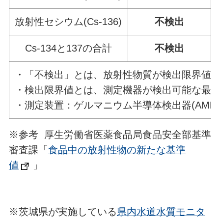
放射性セシウム(Cs-136)
不検出
Cs-134と137の合計
不検出
・「不検出」とは、放射性物質が検出限界値
・検出限界値とは、測定機器が検出可能な最
・測定装置：ゲルマニウム半導体検出器(AMETEK社
※参考 厚生労働省医薬食品局食品安全部基準
審査課「
食品中の放射性物の新たな基準
値
」
※茨城県が実施している
県内水道水質モニタ