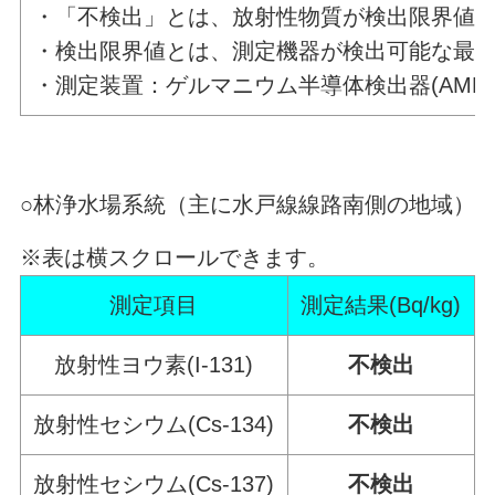
・「不検出」とは、放射性物質が検出限界値
・検出限界値とは、測定機器が検出可能な最
・測定装置：ゲルマニウム半導体検出器(AMETEK社
○林浄水場系統（主に水戸線線路南側の地域）
※表は横スクロールできます。
測定項目
測定結果(Bq/kg)
放射性ヨウ素(I-131)
不検出
放射性セシウム(Cs-134)
不検出
放射性セシウム(Cs-137)
不検出