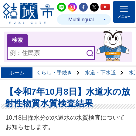
結城市公式LINE
結城市公式Instagram
結城市公式Facebo
結城市公式Twit
結城市公式
Multilingual
ま
検索
ホーム
くらし・手続き
水道・下水道
水
【令和7年10月8日】水道水の放
射性物質水質検査結果
10月8日採水分の水道水の水質検査について
お知らせします。