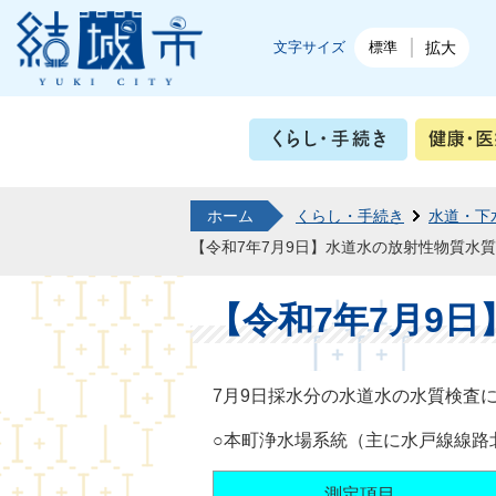
結城市公式ホームページ
文字サイズ
標準
拡大
くらし・
ホーム
くらし・手続き
水道・下
【令和7年7月9日】水道水の放射性物質水
【令和7年7月9
7月9日採水分の水道水の水質検査
○本町浄水場系統（主に水戸線線路
測定項目