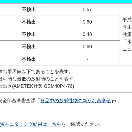
不検出
0.67
平成
不検出
0.60
厚生
不検出
0.48
健康
「水
不検出
0.60
ニュ
不検出
-
検出限界値以下であることを表す。
出可能な最低の放射能のことを表す。
AMETEK社製 GEM40P4-76)
安全部基準審査課「
食品中の放射性物の新たな基準値
」
質モニタリング結果はこちら
をご確認ください。