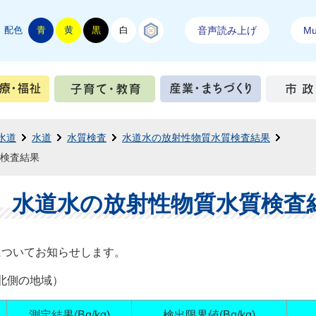
配色
青
黄
黒
白
結城紬
音声読み上げ
Mul
手続き
健康・医療・福祉
子育て・教育
産業・ま
水道
水道
水質検査
水道水の放射性物質水質検査結果
質検査結果
日】水道水の放射性物質水質検査
についてお知らせします。
北側の地域）
測定結果(Bq/kg)
検出限界値(Bq/kg)