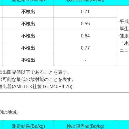
不検出
0.71
平成
不検出
0.55
厚生
不検出
0.64
健康
「水
不検出
0.77
ニュ
不検出
-
検出限界値以下であることを表す。
出可能な最低の放射能のことを表す。
AMETEK社製 GEM40P4-76)
側の地域）
測定結果(Bq/kg)
検出限界値(Bq/kg)