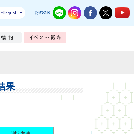
tilingual
公式SNS
結城市公式LINE
結城市公式Instagram
結城市公式Facebook
結城市公式Twi
結
ちづくり
市政情報
イベント・観光
結果
測定方法