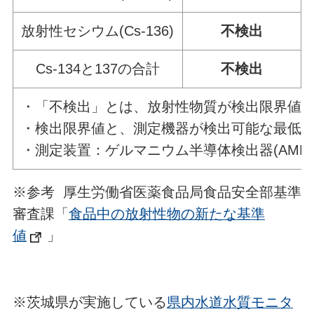
放射性セシウム(Cs-136)
不検出
Cs-134と137の合計
不検出
・「不検出」とは、放射性物質が検出限界値
・検出限界値と、測定機器が検出可能な最低
・測定装置：ゲルマニウム半導体検出器(AMETEK社
※参考 厚生労働省医薬食品局食品安全部基準
審査課「
食品中の放射性物の新たな基準
値
」
※茨城県が実施している
県内水道水質モニタ