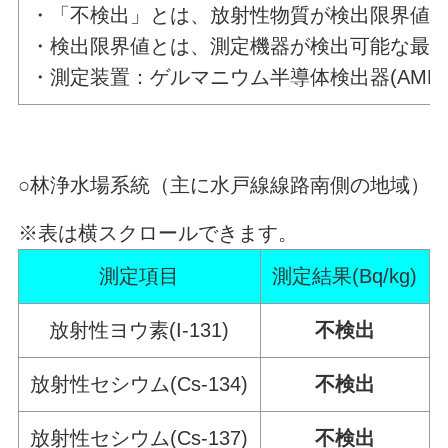
・「不検出」とは、放射性物質が検出限界値
・検出限界値とは、測定機器が検出可能な最
・測定装置：ゲルマニウム半導体検出器(AMETEK社
○林浄水場系統（主に水戸線線路南側の地域）
※表は横スクロールできます。
測定項目
測定結果(Bq/kg)
放射性ヨウ素(I-131)
不検出
放射性セシウム(Cs-134)
不検出
放射性セシウム(Cs-137)
不検出