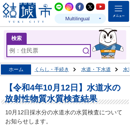
結城市公式LINE
結城市公式Instagram
結城市公式Facebo
結城市公式Twit
結城市公式
Multilingual
ま
検索
ホーム
くらし・手続き
水道・下水道
水
【令和4年10月12日】水道水の
放射性物質水質検査結果
10月12日採水分の水道水の水質検査について
お知らせします。