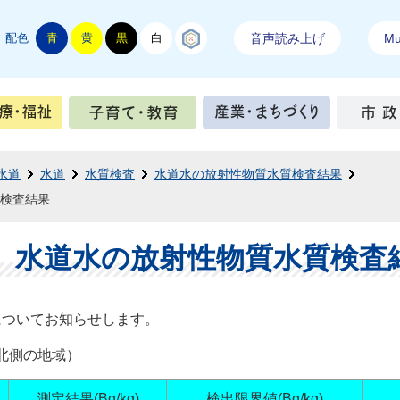
配色
青
黄
黒
白
結城紬
音声読み上げ
Mul
手続き
健康・医療・福祉
子育て・教育
産業・ま
水道
水道
水質検査
水道水の放射性物質水質検査結果
質検査結果
日】水道水の放射性物質水質検査
についてお知らせします。
北側の地域）
測定結果(Bq/kg)
検出限界値(Bq/kg)