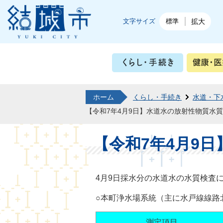
結城市公式ホームページ
文字サイズ
標準
拡大
くらし・
ホーム
くらし・手続き
水道・下
【令和7年4月9日】水道水の放射性物質水
【令和7年4月9
4月9日採水分の水道水の水質検査
○本町浄水場系統（主に水戸線線路
測定項目