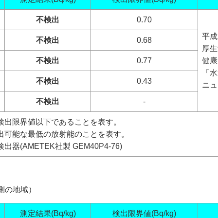
不検出
0.70
平成
不検出
0.68
厚生
不検出
0.77
健康
「水
不検出
0.43
ニュ
不検出
-
検出限界値以下であることを表す。
出可能な最低の放射能のことを表す。
AMETEK社製 GEM40P4-76)
側の地域）
測定結果(Bq/kg)
検出限界値(Bq/kg)