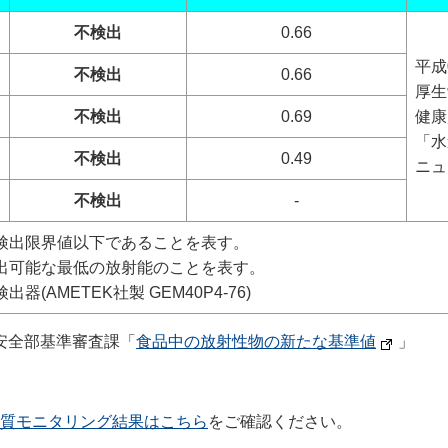
不検出
0.66
平成
不検出
0.66
厚生
不検出
0.69
健康
「水
不検出
0.49
ニュ
不検出
-
検出限界値以下であることを表す。
出可能な最低の放射能のことを表す。
AMETEK社製 GEM40P4-76)
安全部基準審査課「
食品中の放射性物の新たな基準値
」
質モニタリング結果はこちら
をご確認ください。