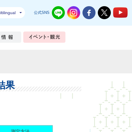
tilingual
公式SNS
結城市公式LINE
結城市公式Instagram
結城市公式Facebook
結城市公式Twi
結
ちづくり
市政情報
イベント・観光
結果
測定方法