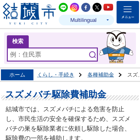
結城市公式LINE
結城市公式Instagram
結城市公式Facebo
結城市公式Twit
結城市公式
Multilingual
ま
検索
ホーム
くらし・手続き
各種補助金
スズ
スズメバチ駆除費補助金
結城市では、スズメバチによる危害を防止
し、市民生活の安全を確保するため、スズメ
バチの巣を駆除業者に依頼し駆除した場合、
駆除費の一部を補助します。