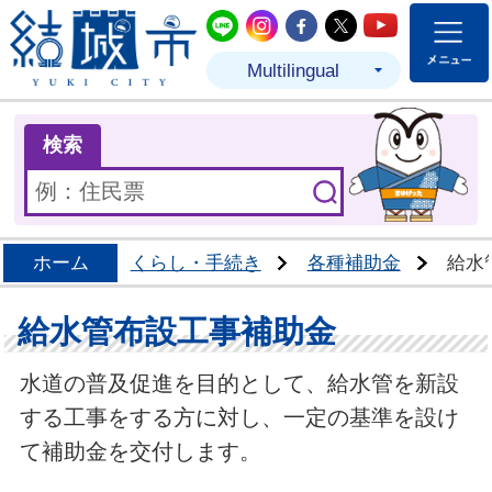
結城市公式LINE
結城市公式Instagram
結城市公式Facebo
結城市公式Twit
結城市公式
Multilingual
ま
検索
ホーム
くらし・手続き
各種補助金
給水
給水管布設工事補助金
水道の普及促進を目的として、給水管を新設
する工事をする方に対し、一定の基準を設け
て補助金を交付します。