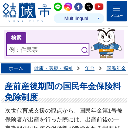
結城市公式LINE
結城市公式Instagram
結城市公式Facebo
結城市公式Twit
結城市公式
Multilingual
ま
検索
ホーム
健康・医療・福祉
年金
国民年金
産前産後期間の国民年金保険料
免除制度
次世代育成支援の観点から、国民年金第1号被
保険者が出産を行った際には、出産前後の一