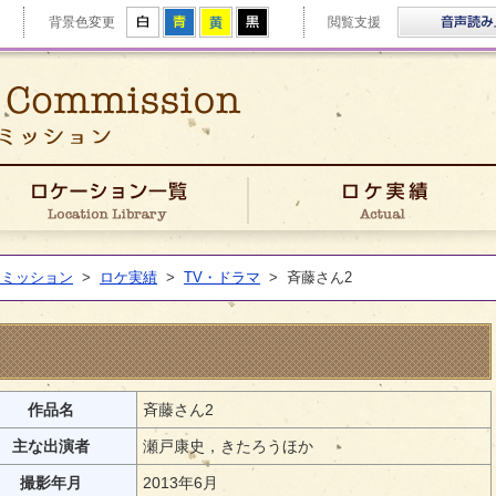
拡大
白
青
黄
黒
背景色変更
閲覧支援
ゆうきフィルムコミッション
きFCについて
ロケーション一覧
コミッション
>
ロケ実績
>
TV・ドラマ
>
斉藤さん2
作品名
斉藤さん2
主な出演者
瀬戸康史，きたろうほか
撮影年月
2013年6月