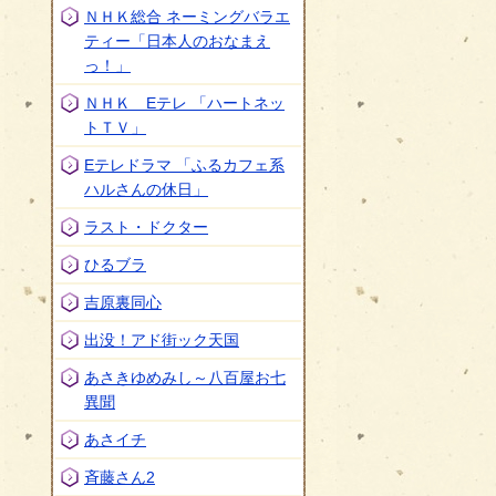
ＮＨＫ総合 ネーミングバラエ
ティー「日本人のおなまえ
っ！」
このページの内容に関するお問い合わせ先
ＮＨＫ Eテレ 「ハートネッ
トＴＶ」
Eテレドラマ 「ふるカフェ系
ハルさんの休日」
ラスト・ドクター
ひるブラ
吉原裏同心
出没！アド街ック天国
あさきゆめみし～八百屋お七
異聞
あさイチ
斉藤さん2