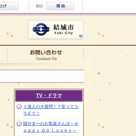
ふりがな・音声読み上げ
Multilingual
翻訳
結城市公式ホームページ
ロケ実績
お問い合わせ
TV・ドラマ
１億人の大質問！？笑ってコ
ラえて！
国分太一のお気楽さんぽ～Ｈ
ａｐｐｙ Ｇｏ Ｌｕｃｋｙ～