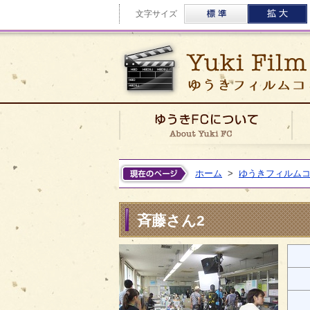
標準
文字サイズ
ゆう
ホーム
>
ゆうきフィルム
斉藤さん2