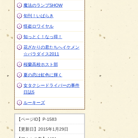
魔法のランプSHOW
旬刊！いばらき
怪盗ロワイヤル
知っとく！なっ得！
花ざかりの君たちへイケメン
☆パラダイス2011
桜蘭高校ホスト部
夏の恋は虹色に輝く
女タクシードライバーの事件
日誌5
ルーキーズ
【ページID】
P-1583
【更新日】
2015年1月29日