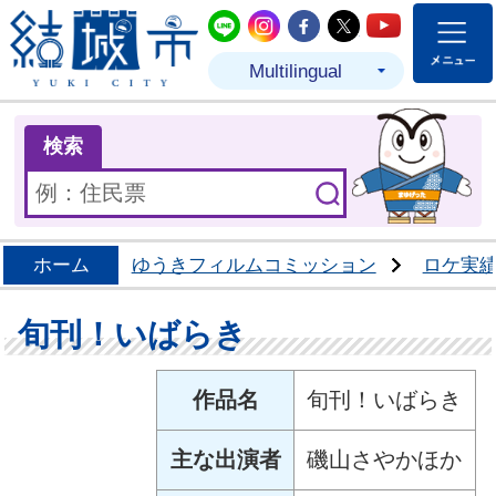
結城市公式LINE
結城市公式Instagram
結城市公式Facebo
結城市公式Twit
結城市公式
Multilingual
ま
検索
ホーム
ゆうきフィルムコミッション
ロケ実
旬刊！いばらき
作品名
旬刊！いばらき
主な出演者
磯山さやかほか