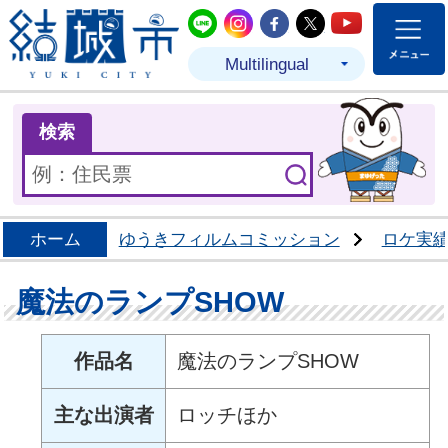
結城市公式LINE
結城市公式Instagram
結城市公式Facebo
結城市公式Twit
結城市公式
Multilingual
ま
検索
ホーム
ゆうきフィルムコミッション
ロケ実
魔法のランプSHOW
作品名
魔法のランプSHOW
主な出演者
ロッチほか