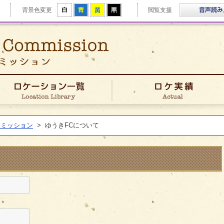
拡大
白
青
黄
黒
背景色変更
閲覧支援
ゆうきフィルムコミッション
きFCについて
ロケーション一覧
コミッション
>
ゆうきFCについて