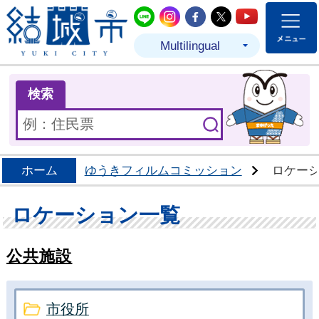
結城市公式LINE
結城市公式Instagram
結城市公式Facebo
結城市公式Twit
結城市公式
Multilingual
ま
検索
ホーム
ゆうきフィルムコミッション
ロケー
ロケーション一覧
公共施設
市役所