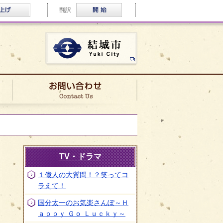
ふりがな・音声読み上げ
Multilingual
翻訳
結城市公式ホームページ
ロケ実績
お問い合わせ
TV・ドラマ
１億人の大質問！？笑ってコ
ラえて！
国分太一のお気楽さんぽ～Ｈ
ａｐｐｙ Ｇｏ Ｌｕｃｋｙ～