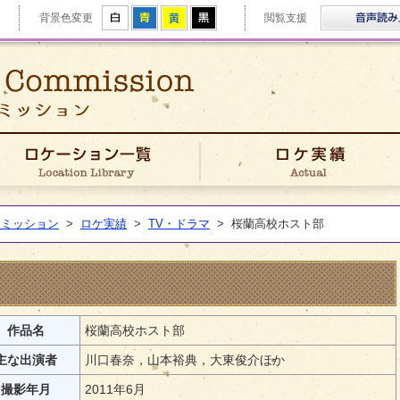
拡大
白
青
黄
黒
背景色変更
閲覧支援
ゆうきフィルムコミッション
きFCについて
ロケーション一覧
コミッション
>
ロケ実績
>
TV・ドラマ
>
桜蘭高校ホスト部
作品名
桜蘭高校ホスト部
主な出演者
川口春奈，山本裕典，大東俊介ほか
撮影年月
2011年6月