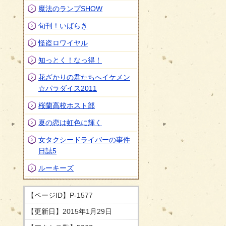
魔法のランプSHOW
旬刊！いばらき
怪盗ロワイヤル
知っとく！なっ得！
花ざかりの君たちへイケメン
☆パラダイス2011
桜蘭高校ホスト部
夏の恋は虹色に輝く
女タクシードライバーの事件
日誌5
ルーキーズ
【ページID】
P-1577
【更新日】
2015年1月29日