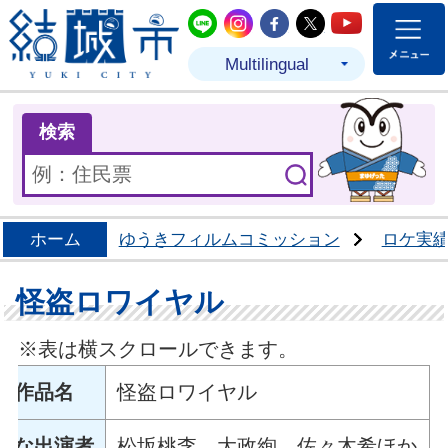
結城市公式LINE
結城市公式Instagram
結城市公式Facebo
結城市公式Twit
結城市公式
Multilingual
ま
検索
ホーム
ゆうきフィルムコミッション
ロケ実
怪盗ロワイヤル
※表は横スクロールできます。
作品名
怪盗ロワイヤル
主な出演者
松坂桃李，大政絢，佐々木希ほか