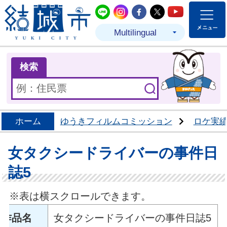
結城市公式LINE
結城市公式Instagram
結城市公式Facebo
結城市公式Twit
結城市公式
Multilingual
ま
検索
ホーム
ゆうきフィルムコミッション
ロケ実
女タクシードライバーの事件日
誌5
※表は横スクロールできます。
作品名
女タクシードライバーの事件日誌5