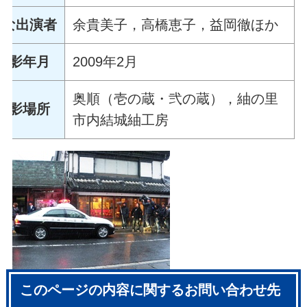
主な出演者
余貴美子，高橋恵子，益岡徹ほか
撮影年月
2009年2月
奥順（壱の蔵・弐の蔵），紬の里
撮影場所
市内結城紬工房
このページの内容に関するお問い合わせ先