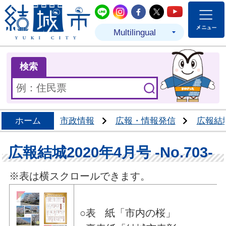
結城市公式LINE
結城市公式Instagram
結城市公式Facebo
結城市公式Twit
結城市公式
Multilingual
ま
検索
ホーム
市政情報
広報・情報発信
広報結
広報結城2020年4月号 -No.703-
※表は横スクロールできます。
○表 紙「市内の桜」