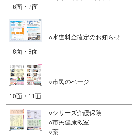
6面・7面
○水道料金改定のお知らせ
8面・9面
○市民のページ
10面・11面
○シリーズ介護保険
○市民健康教室
○薬