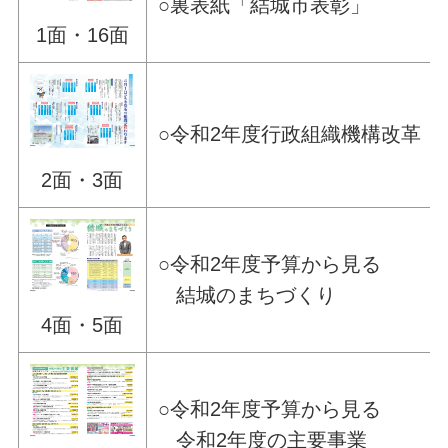
○裏表紙「結城市表彰」
1面・16面
○令和2年度行政組織機構改革
2面・3面
○令和2年度予算から見る
結城のまちづくり
4面・5面
○令和2年度予算から見る
令和2年度の主要事業