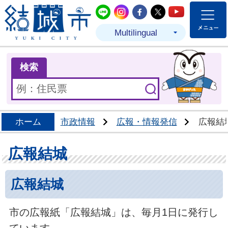
結城市公式LINE
結城市公式Instagram
結城市公式Facebo
結城市公式Twit
結城市公式
Multilingual
ま
検索
ホーム
市政情報
広報・情報発信
広報結
広報結城
広報結城
市の広報紙「広報結城」は、毎月1日に発行し