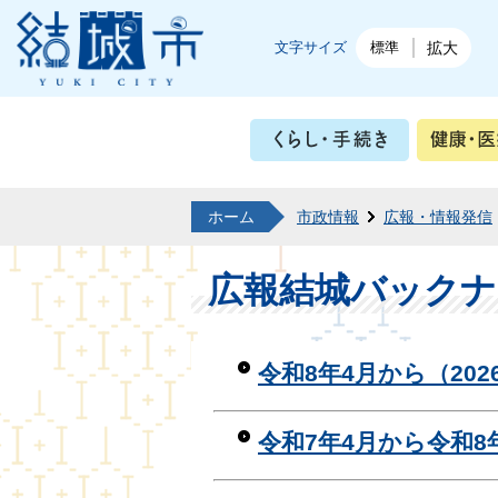
結城市公式ホームページ
文字サイズ
標準
拡大
くらし・
ホーム
市政情報
広報・情報発信
広報結城バックナ
令和8年4月から（202
令和7年4月から令和8年