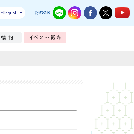
tilingual
公式SNS
結城市公式LINE
結城市公式Instagram
結城市公式Facebook
結城市公式Twi
結
ちづくり
市政情報
イベント・観光