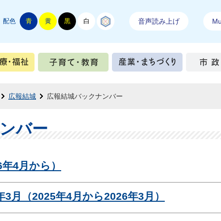
配色
青
黄
黒
白
結城紬
音声読み上げ
Mul
手続き
健康・医療・福祉
子育て・教育
産業・ま
広報結城
広報結城バックナンバー
ンバー
6年4月から）
3月（2025年4月から2026年3月）