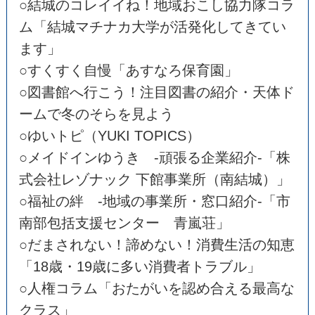
○結城のコレイイね！地域おこし協力隊コラ
ム「結城マチナカ大学が活発化してきてい
ます」
○すくすく自慢「あすなろ保育園」
○図書館へ行こう！注目図書の紹介・天体ド
ームで冬のそらを見よう
○ゆいトピ（YUKI TOPICS）
○メイドインゆうき -頑張る企業紹介-「株
式会社レゾナック 下館事業所（南結城）」
○福祉の絆 -地域の事業所・窓口紹介-「市
南部包括支援センター 青嵐荘」
○だまされない！諦めない！消費生活の知恵
「18歳・19歳に多い消費者トラブル」
○人権コラム「おたがいを認め合える最高な
クラス」