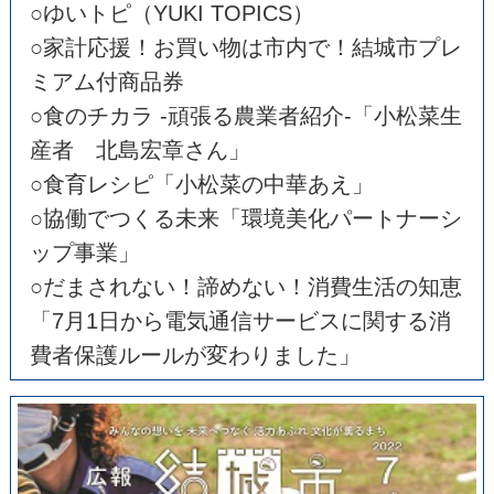
○ゆいトピ（YUKI TOPICS）
○家計応援！お買い物は市内で！結城市プレ
ミアム付商品券
○食のチカラ -頑張る農業者紹介-「小松菜生
産者 北島宏章さん」
○食育レシピ「小松菜の中華あえ」
○協働でつくる未来「環境美化パートナーシ
ップ事業」
○だまされない！諦めない！消費生活の知恵
「7月1日から電気通信サービスに関する消
費者保護ルールが変わりました」