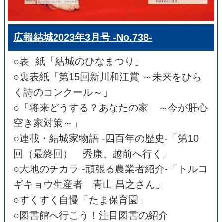
広報結城2023年3月号 -No.738-
○表 紙「結城のひなまつり」
○裏表紙「第15回新川和江賞 ～未来をひら
く詩のコンクール～」
○「将来どうする？あなたの家 ～今が肝心
空き家対策～」
○連載・結城家物語 -四百年の歴史-「第10
回（最終回） 秀康、越前へ行く」
○大地のチカラ -頑張る農業者紹介-「トルコ
ギキョウ生産者 青山 昌之さん」
○すくすく自慢「たま保育園」
○図書館へ行こう！注目図書の紹介