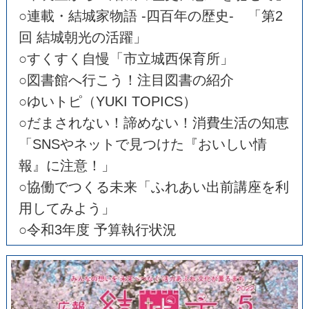
○連載・結城家物語 -四百年の歴史- 「第2
回 結城朝光の活躍」
○すくすく自慢「市立城西保育所」
○図書館へ行こう！注目図書の紹介
○ゆいトピ（YUKI TOPICS）
○だまされない！諦めない！消費生活の知恵
「SNSやネットで見つけた『おいしい情
報』に注意！」
○協働でつくる未来「ふれあい出前講座を利
用してみよう」
○令和3年度 予算執行状況