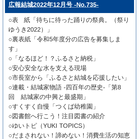
広報結城2022年12月号 -No.735-
○表 紙「待ちに待った踊りの祭典。（祭り
ゆうき2022）」
○裏表紙「令和5年度分の広告を募集しま
す」
○「なるほど！？ふるさと納税」
○安心安全な水を支える現場
○市長室から「ふるさと結城を応援したい」
○連載・結城家物語 -四百年の歴史-「第8
回 結城家の中興と最盛期」
○すくすく自慢「つくば幼稚園」
○図書館へ行こう！注目図書の紹介
○ゆいトピ（YUKI TOPICS）
○だまされない！諦めない！消費生活の知恵