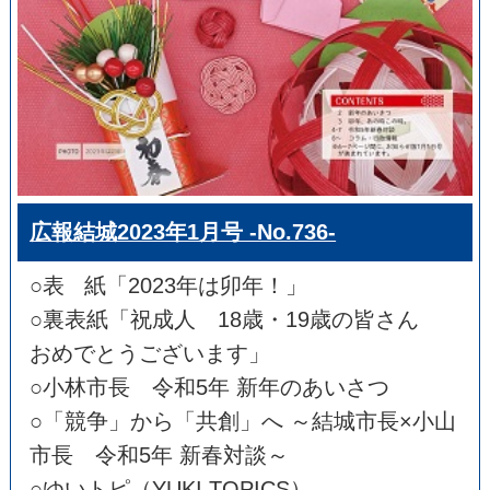
広報結城2023年1月号 -No.736-
○表 紙「2023年は卯年！」
○裏表紙「祝成人 18歳・19歳の皆さん
おめでとうございます」
○小林市長 令和5年 新年のあいさつ
○「競争」から「共創」へ ～結城市長×小山
市長 令和5年 新春対談～
○ゆいトピ（YUKI TOPICS）