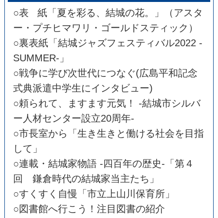
○表 紙「夏を彩る、結城の花。」（アスタ
ー・プチヒマワリ・ゴールドスティック）
○裏表紙「結城ジャズフェスティバル2022 -
SUMMER-」
○戦争に学び次世代につなぐ(広島平和記念
式典派遣中学生にインタビュー)
○頼られて、ますます元気！ -結城市シルバ
ー人材センター設立20周年-
○市長室から「生き生きと働ける社会を目指
して」
○連載・結城家物語 -四百年の歴史-「第４
回 鎌倉時代の結城家当主たち」
○すくすく自慢「市立上山川保育所」
○図書館へ行こう！注目図書の紹介