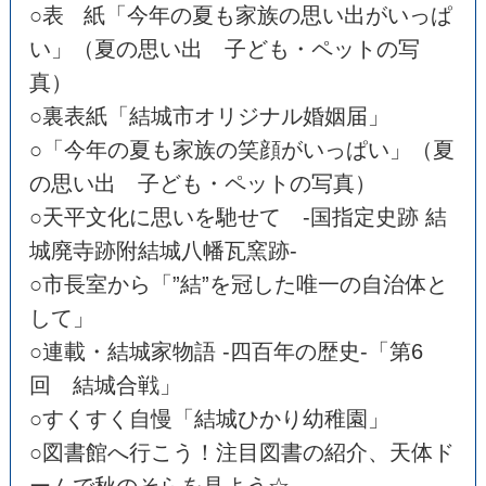
○表 紙「今年の夏も家族の思い出がいっぱ
い」（夏の思い出 子ども・ペットの写
真）
○裏表紙「結城市オリジナル婚姻届」
○「今年の夏も家族の笑顔がいっぱい」（夏
の思い出 子ども・ペットの写真）
○天平文化に思いを馳せて -国指定史跡 結
城廃寺跡附結城八幡瓦窯跡-
○市長室から「”結”を冠した唯一の自治体と
して」
○連載・結城家物語 -四百年の歴史-「第6
回 結城合戦」
○すくすく自慢「結城ひかり幼稚園」
○図書館へ行こう！注目図書の紹介、天体ド