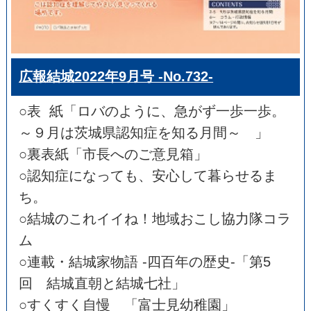
広報結城2022年9月号 -No.732-
○表 紙「ロバのように、急がず一歩一歩。
～９月は茨城県認知症を知る月間～ 」
○裏表紙「市長へのご意見箱」
○認知症になっても、安心して暮らせるま
ち。
○結城のこれイイね！地域おこし協力隊コラ
ム
○連載・結城家物語 -四百年の歴史-「第5
回 結城直朝と結城七社」
○すくすく自慢 「富士見幼稚園」