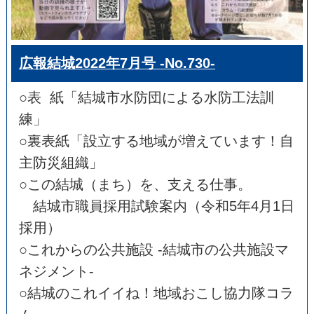
広報結城2022年7月号 -No.730-
○表 紙「結城市水防団による水防工法訓
練」
○裏表紙「設立する地域が増えています！自
主防災組織」
○この結城（まち）を、支える仕事。
結城市職員採用試験案内（令和5年4月1日
採用）
○これからの公共施設 -結城市の公共施設マ
ネジメント-
○結城のこれイイね！地域おこし協力隊コラ