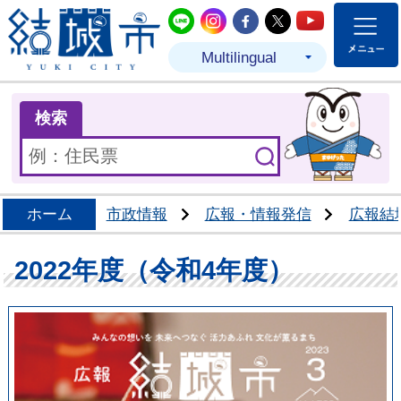
結城市公式LINE
結城市公式Instagram
結城市公式Facebo
結城市公式Twit
結城市公式
Multilingual
ま
検索
ホーム
市政情報
広報・情報発信
広報結
2022年度（令和4年度）