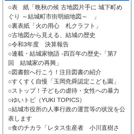
○表 紙「晩秋の候 古地図片手に 城下町め
ぐり ～結城町市街明細地図～ 」
○裏表紙「火の用心 札クラフト」
○古地図から見える、結城の歴史
○令和3年度 決算報告
○連載・結城家物語 -四百年の歴史-「第7
回 結城家の再興」
○図書館へ行こう！注目図書の紹介
○すくすく自慢「玉岡尭舜認定こども園」
○ストップ！子どもの虐待・女性への暴力
○ゆいトピ（YUKI TOPICS）
○結城市役所の人事行政の運営等の状況を公
表します
○食のチカラ「レタス生産者 小川直樹さ