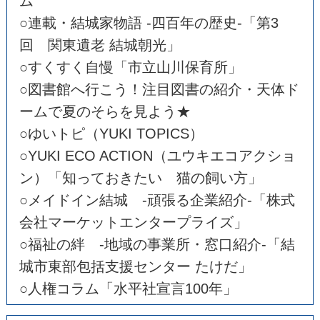
ム
○連載・結城家物語 -四百年の歴史-「第3
回 関東遺老 結城朝光」
○すくすく自慢「市立山川保育所」
○図書館へ行こう！注目図書の紹介・天体ド
ームで夏のそらを見よう★
○ゆいトピ（YUKI TOPICS）
○YUKI ECO ACTION（ユウキエコアクショ
ン）「知っておきたい 猫の飼い方」
○メイドイン結城 -頑張る企業紹介-「株式
会社マーケットエンタープライズ」
○福祉の絆 -地域の事業所・窓口紹介-「結
城市東部包括支援センター たけだ」
○人権コラム「水平社宣言100年」