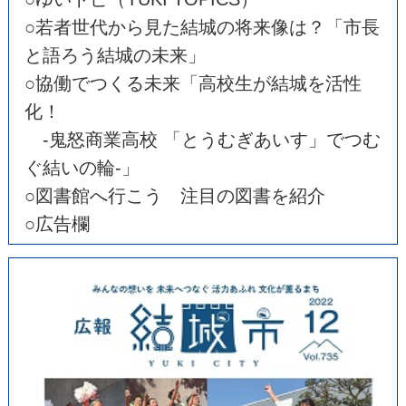
○若者世代から見た結城の将来像は？「市長
と語ろう結城の未来」
○協働でつくる未来「高校生が結城を活性
化！
-鬼怒商業高校 「とうむぎあいす」でつむ
ぐ結いの輪-」
○図書館へ行こう 注目の図書を紹介
○広告欄