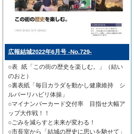
広報結城2022年6月号 -No.729-
○表 紙「この街の歴史を楽しむ。」（結い
のおと）
○裏表紙「毎日カラダを動かし健康維持 シ
ルバーリハビリ体操」
○マイナンバーカード交付率 目指せ大幅ア
ップ大作戦！！
○ごみを減らすと未来が変わる！
○市長室から「結城の歴史に思いを馳せて」