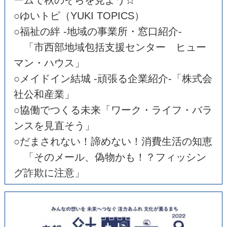
ームで秋のそらを見よう☆
○ゆいトピ（YUKI TOPICS）
○福祉の絆 -地域の事業所・窓口紹介-
「市西部地域包括支援センター ヒュー
マン・ハウス」
○メイドイン結城 -頑張る企業紹介-「株式会
社公和産業」
○協働でつくる未来「ワーク・ライフ・バラ
ンスを見直そう」
○だまされない！諦めない！消費生活の知恵
「そのメール、偽物かも！？フィッシン
グ詐欺に注意」