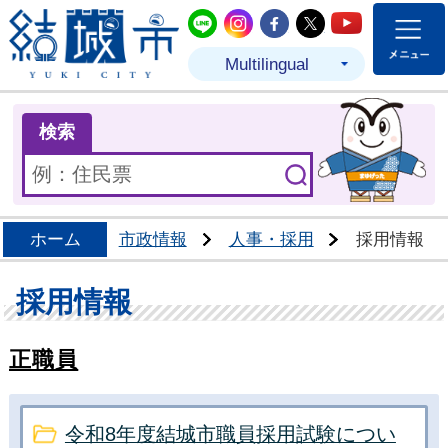
結城市公式LINE
結城市公式Instagram
結城市公式Facebo
結城市公式Twit
結城市公式
Multilingual
ま
検索
ホーム
市政情報
人事・採用
採用情報
採用情報
正職員
令和8年度結城市職員採用試験につい