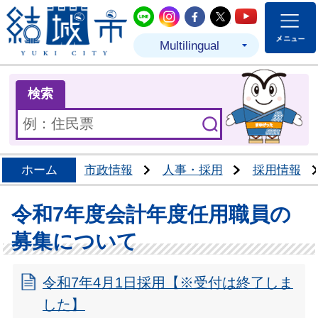
結城市公式LINE
結城市公式Instagram
結城市公式Facebo
結城市公式Twit
結城市公式
Multilingual
ま
検索
ホーム
市政情報
人事・採用
採用情報
令和7年度会計年度任用職員の
募集について
令和7年4月1日採用【※受付は終了しま
した】