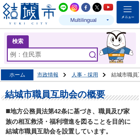
結城市公式LINE
結城市公式Instagram
結城市公式Facebo
結城市公式Twit
結城市公式
Multilingual
ま
検索
ホーム
市政情報
人事・採用
結城市職員
結城市職員互助会の概要
■
地方公務員法第42条に基づき、職員及び家
族の相互救済・福利増進を図ることを目的に
結城市職員互助会を設置しています。