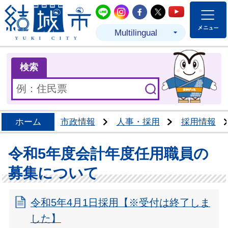
結城市公式LINE
結城市公式Instagram
結城市公式Facebo
結城市公式Twit
結城市公式
Multilingual
ま
検索
ホーム
市政情報
人事・採用
採用情報
令和5年度会計年度任用職員の
募集について
令和5年4月1日採用【※受付は終了しま
した】