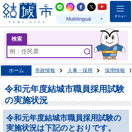
結城市公式LINE
結城市公式Instagram
結城市公式Facebo
結城市公式Twit
結城市公式
Multilingual
ま
検索
ホーム
市政情報
人事・採用
採用情報
令和元年度結城市職員採用試験
の実施状況
令和元年
度結城市職員採用試験の
実施状況は下記のとおりです。