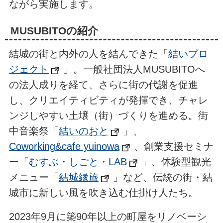
ながら実施します。
MUSUBITOの紹介
結城の街と内外の人を結んできた「
結いプロ
ジェクト
」。一般社団法人MUSUBITOへ
の法人成りを経て、さらに街の代謝を促進
し、クリエイティビティが発揮でき、チャレ
ンジしやすい土壌（街）づくりを進める。街
中音楽祭「
結いのおと
」、
Coworking&cafe yuinowa
、創業支援セミナ
ー「
むすぶ・しごと・LAB
」、体験型観光
メニュー「
結城縁旅
」など、伝統の街・結
城市に新しい風を吹き込む仕掛け人たち。
2023年9月に築90年以上の町屋をリノベーシ