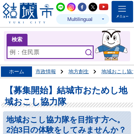
結城市公式LINE
結城市公式Instagram
結城市公式Facebo
結城市公式Twit
結城市公式
Multilingual
ま
検索
ホーム
市政情報
地方創生
地域おこし協
【募集開始】結城市おためし地
域おこし協力隊
地域おこし協力隊を目指す方へ。
2泊3日の体験をしてみませんか？