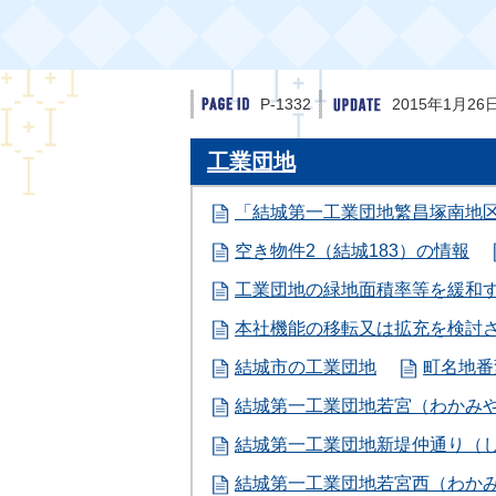
P-1332
2015年1月26
工業団地
「結城第一工業団地繁昌塚南地
空き物件2（結城183）の情報
工業団地の緑地面積率等を緩和
本社機能の移転又は拡充を検討
結城市の工業団地
町名地番
結城第一工業団地若宮（わかみ
結城第一工業団地新堤仲通り（
結城第一工業団地若宮西（わか