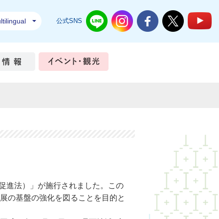
tilingual
公式SNS
結城市公式LINE
結城市公式Instagram
結城市公式Facebook
結城市公式Twi
結
ちづくり
市政情報
イベント・観光
地促進法）」が施行されました。この
展の基盤の強化を図ることを目的と