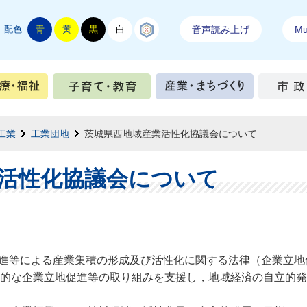
配色
青
黄
黒
白
結城紬
音声読み上げ
Mul
手続き
健康・医療・福祉
子育て・教育
産業・ま
工業
工業団地
茨城県西地域産業活性化協議会について
活性化協議会について
の促進等による産業集積の形成及び活性化に関する法律（企業立
的な企業立地促進等の取り組みを支援し，地域経済の自立的発