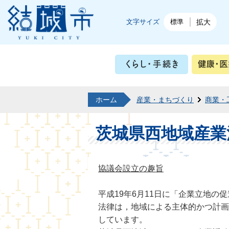
結城市公式ホームページ
文字サイズ
標準
拡大
くらし・
ホーム
産業・まちづくり
商業・
茨城県西地域産業
協議会設立の趣旨
平成19年6月11日に「企業立地
法律は，地域による主体的かつ計画
しています。