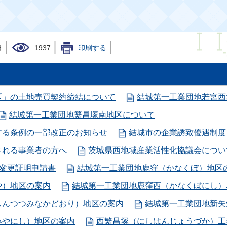
日
1937
印刷する
区」の土地売買契約締結について
結城第一工業団地若宮西
結城第一工業団地繁昌塚南地区について
する条例の一部改正のお知らせ
結城市の企業誘致優遇制度
される事業者の方へ
茨城県西地域産業活性化協議会につい
変更証明申請書
結城第一工業団地鹿窪（かなくぼ）地区
や）地区の案内
結城第一工業団地鹿窪西（かなくぼにし）
しんつつみなかどおり）地区の案内
結城第一工業団地新矢
みやにし）地区の案内
西繁昌塚（にしはんじょうづか）工