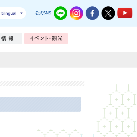
tilingual
公式SNS
結城市公式LINE
結城市公式Instagram
結城市公式Facebook
結城市公式Twi
結
ちづくり
市政情報
イベント・観光