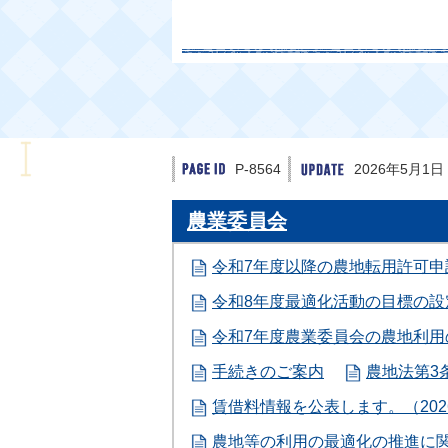
P-8564
2026年5月1日
農業委員会
令和7年度以降の農地転用許可申
令和8年度最適化活動の目標の設
令和7年度農業委員会の農地利
手続きのご案内
農地法第3
賃借料情報を公表します。（202
農地等の利用の最適化の推進に