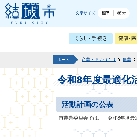
結城市公式ホームページ
文字サイズ
標準
拡大
くらし・
ホーム
産業・まちづくり
農業
令和8年度最適化
活動計画の公表
市農業委員会では、「令和8年度最