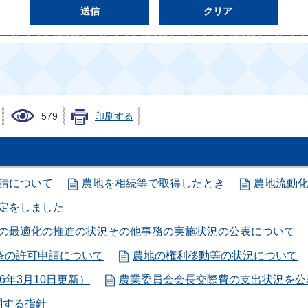
579
印刷する
請について
農地を相続等で取得したとき
農地流動
定をしました
用の最適化の推進の状況その他事務の実施状況の公表について
条の許可申請について
農地の権利移動等の状況について
6年3月10日更新）
農業委員会会長交際費の支出状況を公表
関する指針