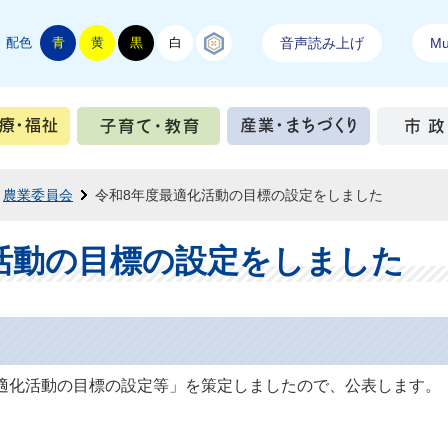
配色
青
黄
黒
白
結城紬
音声読み上げ
Mul
手続き
健康・医療・福祉
子育て・教育
産業・ま
農業委員会
令和8年度最適化活動の目標の設定をしました
活動の目標の設定をしました
適化活動の目標の設定等」を策定しましたので、公表します。